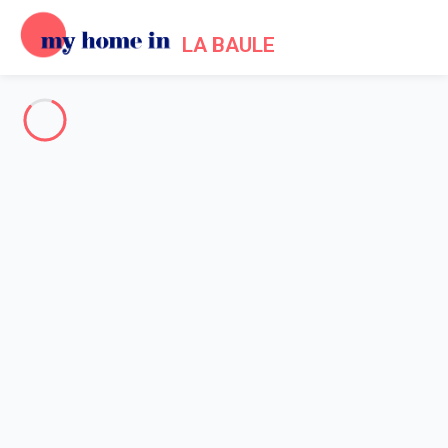
LA BAULE
La Baule & Umgebung
-
Votre recherche
SUCHE
Vos filtres
Appliquer
Anreise