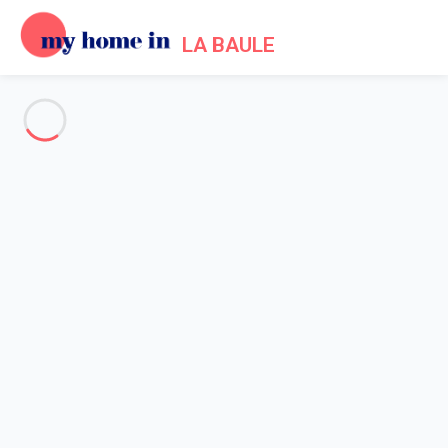
LA BAULE
Alle Fotos anzeigen
Übersicht
Beschreibung
Karte
Preise und Verfügbarkeiten
Bewertungen (10)
Startseite
Ferienhäuser in La Baule Escoublac
Haus 3 Zimmer La Baule-escoublac
Haus 3 Zimmer La Baule-
escoublac