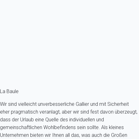
Hervorragende, vollständig renovierte Villa in der Nähe des
Tennisgartens in...
Frankreich - La Baule-Escoublac
12 Gäste - 5 Zimmer - 5 Badezimmer
Schon ab
527€
/Übernachtung
Ref : 11187
Fermer
La Baule
Wir sind vielleicht unverbesserliche Gallier und mit Sicherheit
eher pragmatisch veranlagt, aber wir sind fest davon überzeugt,
dass der Urlaub eine Quelle des individuellen und
gemeinschaftlichen Wohlbefindens sein sollte. Als kleines
Unternehmen bieten wir Ihnen all das, was auch die Großen