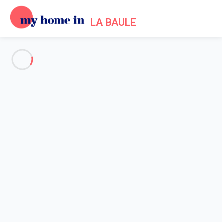
LA BAULE
Alle Fotos anzeigen
Übersicht
Beschreibung
Karte
Preise und Verfügbarkeiten
Startseite
Location appartement La Baule Escoublac
Wohnung La Baule-escoublac
Wohnung La Baule-escoublac
STUDIO - MEERSEITE - ZWISCHEN DE