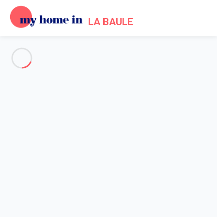
LA BAULE
Alle Fotos anzeigen
Übersicht
Beschreibung
Karte
Preise und Verfügbarkeiten
Startseite
Location appartement La Baule Escoublac
Wohnung 1 Zimmer La Baule-escoublac
Wohnung 1 Zimmer La Baule-
escoublac