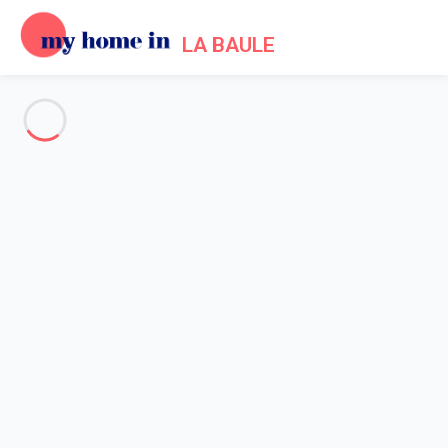
LA BAULE
Alle Fotos anzeigen
Übersicht
Beschreibung
Karte
Preise und Verfügbarkeiten
Startseite
Location appartement La Baule Escoublac
Wohnung 1 Zimmer La Baule-escoublac
Wohnung 1 Zimmer La Baule-
escoublac