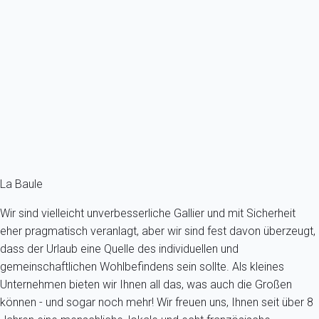
Helles Studio mit Blick auf den Port du Iguen
Frankreich - La Baule-Escoublac
2 Gäste - 1 Badezimmer
Schon ab
76€
/Übernachtung
Ref : 84754
Fermer
La Baule
Wir sind vielleicht unverbesserliche Gallier und mit Sicherheit
eher pragmatisch veranlagt, aber wir sind fest davon überzeugt,
dass der Urlaub eine Quelle des individuellen und
gemeinschaftlichen Wohlbefindens sein sollte. Als kleines
Unternehmen bieten wir Ihnen all das, was auch die Großen
können - und sogar noch mehr! Wir freuen uns, Ihnen seit über 8