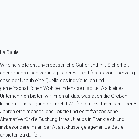
Frankreich - Le Croisic
4 Gäste - 1 Zimmer - 1 Badezimmer
Schon ab
44€
/Übernachtung
Ref : 52121
Fermer
La Baule
Wir sind vielleicht unverbesserliche Gallier und mit Sicherheit
eher pragmatisch veranlagt, aber wir sind fest davon überzeugt,
dass der Urlaub eine Quelle des individuellen und
gemeinschaftlichen Wohlbefindens sein sollte. Als kleines
Unternehmen bieten wir Ihnen all das, was auch die Großen
können - und sogar noch mehr! Wir freuen uns, Ihnen seit über 8
Jahren eine menschliche, lokale und echt französische
Alternative für die Buchung Ihres Urlaubs in Frankreich und
insbesondere im an der Atlantikküste gelegenen La Baule
anbieten zu dürfen!